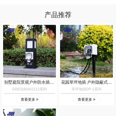
的长期使用成本，适合户外长期使用。
购买的店铺联系客服人员安排处理
产品推荐
别墅庭院景观户外防水插座桩 3C 认证庭院电桩GRES (B) 401212
花园草坪地插 户外隐蔽式防水草坪地插DP-01系列
GRES(B)401212系列
草坪地插DP-1系列
查看更多
查看更多