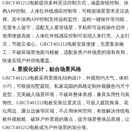
GRCT401212电桩提供多种灵活控制方式，涵盖按钮控制、涂
鸦APP控制、人体红外线感应控制等，可根据场景需求灵活选
择。其中涂鸦APP控制支持远程监控、远程一键操作等功能，
无需专人值守，适配无人看管场景，手机即可远程操作启停，
使用便捷高效；人体红外线感应控制可实现人来灯亮、人走灯
灭，节能又省心。GRCT401212电桩安装便捷，无需复杂施
工，不破坏场景地面与植被，适配各类户外场景的现有布局，
快速实现户外供电覆盖。
4. 景观化设计，贴合场景风格
GRCT401212电桩采用景观化结构设计，外观简约大气，体积
小巧，可根据别墅庭院、私家花园的风格定制外观颜色与尺寸
造型，完美融入场景环境，不破坏整体美感，兼具实用性与装
饰性。GRCT401212电桩安装位置灵活，可嵌入庭院角落、花
坛周边、露台边缘等区域，不占用休闲空间，有效解决传统电
桩外观粗糙、破坏户外景观的痛点，提升场景整体品质感，让
GRCT401212电桩成为户外场景的加分项。