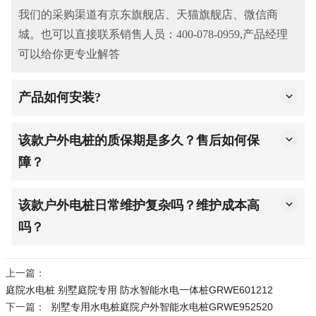
我们的采购渠道有京东旗舰店、天猫旗舰店、微信商
城。也可以直接联系销售人员：400-078-0959,产品经理
可以给你更专业解答
产品如何安装?
1.基础准备：开箱取产品主体、配件及说明书（可向商家
索取），确认齐全；勘察点位，远离积水、靠近水电接
该款户外电桩的质保期是多久？售后如何保
口，保证地面平整承重达标。
障？
2.固定安装：将主体放预设点位，用配套螺栓固定牢固，
该款户外电桩的质保期为1年，质保期间设备出现非人为
户外建议预埋固定件，检查无晃动。
故障，厂家免费提供维修、更换配件服务。该款户外电
该款户外电桩日常维护复杂吗？维护成本高
3.水电连接：按说明书接水管（密封防漏）、供电线路
桩依托极亚智能全国服务网络，提供线上快速响应服
吗？
（专业电工操作，规范接地）。
务，客服服务时段8:30-22:00，出现故障可随时联系售后
该款户外电桩日常维护非常简单，只需定期检查接口密
4. 功能调试：开启水电，检查出水、供电及按键接口是
热线，全方位保障该款户外电桩的正常使用，无需担心
封情况、清理设备表面灰尘即可，无需复杂操作；设备
上一篇：
否正常，疑问可联系400-078-0959售后咨询。
售后问题。
采用耐腐蚀、抗老化不锈钢材质，耐用性强，维护成本
庭院水电桩 别墅庭院专用 防水智能水电一体桩GRWE601212
下一篇：
极低，每年只需1-2次常规检查，大幅降低该款户外电桩
别墅专用水电桩庭院户外智能水电桩GRWE952520
5.联系销售人员：13388556221 潘经理.也可以直接在所