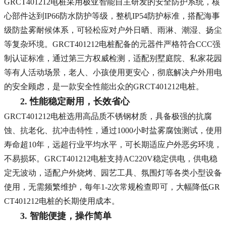
GRCT401212电桩采用极亚智能自主研发的安全防护系统，核
心部件达到IP66防水防护等级，整机IP54防护标准，搭配海事
级防盐雾耐候体系，可轻松应对户外日晒、雨淋、潮湿、扬尘
等复杂环境。GRCT401212电桩配备的元器件严格符合CCC强
制认证标准，通过第三方权威检测，适配别墅庭院、私家花园
等有人活动场景，老人、小孩使用更安心，彻底解决户外用电
的安全顾虑，是一款安全性能出众的GRCT401212电桩。
2. 性能稳定耐用，长效省心
GRCT401212电桩选用高品质不锈钢材质，具备极强的抗腐
蚀、抗老化、抗冲击特性，通过1000小时盐雾腐蚀测试，使用
寿命超10年，远超行业平均水平，可长期适应户外恶劣环境，
不易损坏。GRCT401212电桩支持AC220V稳定供电，供电稳
定无波动，适配户外烧烤、园艺工具、氛围灯等各类小型设备
使用，无需频繁维护，每年1-2次常规检查即可，大幅降低GR
CT401212电桩的长期使用成本。
3. 智能便捷，操作简单