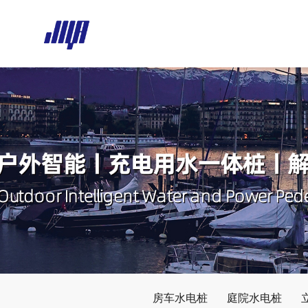
房车水电桩
庭院水电桩