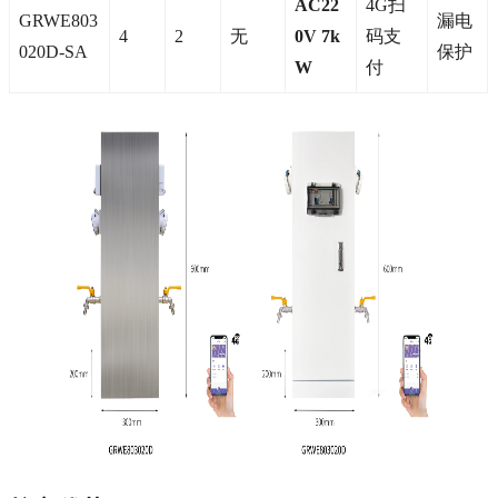
AC22
4G扫
GRWE803
漏电
4
2
无
0V 7k
码支
020D-SA
保护
W
付