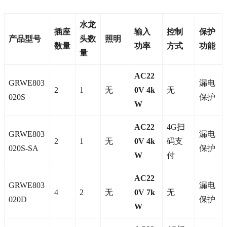
水龙
插座
输入
控制
保护
产品型号
头数
照明
数量
功率
方式
功能
量
AC22
GRWE803
漏电
2
1
无
0V 4k
无
020S
保护
W
AC22
4G扫
GRWE803
漏电
2
1
无
0V 4k
码支
020S-SA
保护
W
付
AC22
GRWE803
漏电
4
2
无
0V 7k
无
020D
保护
W