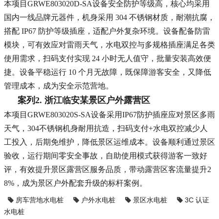
本项目GRWE803020D-SA设备安全防护等级高，核心均采用
国内一线品牌元器件，机身采用 304 不锈钢材质，耐潮抗腐，
搭配 IP67 防护等级插座，适配户外复杂环境。设备配备防雷
模块，可有效应对雷雨天气，水电双控与多规格插座满足各类
使用需求，扫码支付实现 24 小时无人值守，批量安装高效便
捷。设备平稳运行 10 个月无故障，既保障游客安全，又降低
管理成本，成为安全示范营地。
案列2. 浙江临安某景区户外露营区
本项目GRWE803020S-SA设备采用
IP67防护插座应对景区多雨
天气，304不锈钢机身耐用抗造，扫码支付+水电双控减少人
工投入，后期免维护，降低景区运维成本。设备顺利通过景区
验收，运行期间零安全事故，自助使用模式获得游客一致好
评，有效提升景区露营区服务品质，带动露营区客流量提升2
8%，成为景区户外配套升级的标杆案例。
房车营地水电桩
户外水电桩
景区水电桩
3C 认证
水电桩