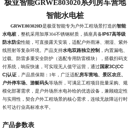
极亚智能GRWE803020系列房车营地
智能水电桩
GRWE803020D
是极亚智能专为户外工程场景打造的
智能
水电桩
，整机采用加厚304不锈钢材质，插座具备
IP67高等级
防水防尘
性能，可直接露天安装，适配户外雨淋、潮湿、紫外
线照射等复杂环境。产品支持
水电双路独立控制
，内置漏电、
过载、防雷多重安全防护（选配专用防雷模块），搭载扫码支
付系统，响应快速，可实现无人值守运营，通过
国家3C(CC
C)认证
，产品质保期：1年，广泛适配
房车营地、景区农庄、
户外停车场、游艇码头
等场所，可满足工程项目批量采购、规
模化部署需求，是户外场所水电补给的优选设备，兼顾稳定性
与实用性，契合户外工程场景的核心需求，连续无故障运行时
长可达行业高标准水平。
产品参数表