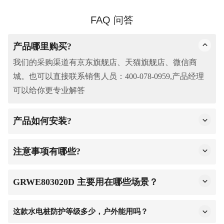
FAQ 问答
产品哪里购买?
我们的采购渠道有京东旗舰店、天猫旗舰店、微信商
城。也可以直接联系销售人员：400-078-0959,产品经理
可以给你更专业解答
产品如何安装?
1.基础准备：开箱取产品主体、配件及说明书（可向商家
索取），确认齐全；勘察点位，远离积水、靠近水电接
注意事项有哪些?
口，保证地面平整承重达标。
远离积水、易燃易爆及高压线路，水电连接需专业人员
2.固定安装：将主体放预设点位，用配套螺栓固定牢固，
操作，做好防水防雷，漏电保护措施，确保承重达标、
GRWE803020D 主要用在哪些场景？
户外建议预埋固定件，检查无晃动。
固定牢固，预留检修空间，适配严寒高温环境。
主要用于房车营地、露营地、景区、码头、乡村旅游、
3.水电连接：按说明书接水管（密封防漏）、供电线路
自驾驿站等户外场所。
这款水电桩
防护等级多少，
户外能用吗？
（专业电工操作，规范接地）。