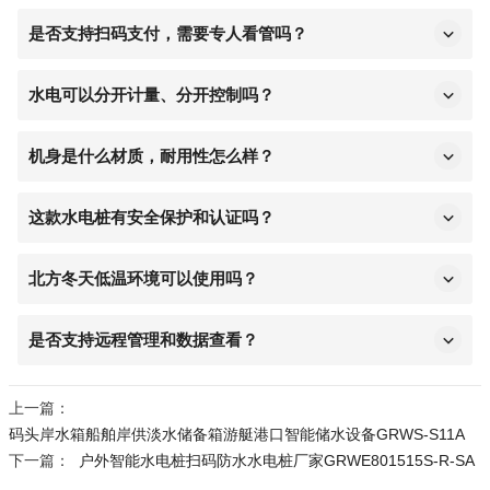
整机IP54防护等级，插座防护等级 IP67
，可在露天、雨
4.功能调试：开启水电，检查出水、供电及按键接口是否
天、潮湿环境使用，安全不漏电，适应户外复杂场景。
是否支持扫码支付，需要专人看管吗？
正常，疑问可联系400-078-0959售后咨询。
支持 4G 联网扫码支付，可 24 小时无人值守自助使用，
无需人工现场管理。
水电可以分开计量、分开控制吗？
5.联系销售人员：
13388556221 潘经理
.也可以直接在所
支持水电双路独立计量、独立控制，可单独用水或用
购买的店铺联系客服人员安排处理
电，计费清晰准确。
机身是什么材质，耐用性怎么样？
采用 304 不锈钢材质，防腐防锈抗老化，户外长期使用
不易损坏，寿命更长。
这款水电桩有安全保护和认证吗？
配备多重安全保护功能，并通过 CCC 认证，符合国家标
准，工程项目可放心使用。
北方冬天低温环境可以使用吗？
可根据需求选配低温加热防冻裂功能，适应低温环境，
冬季户外使用不易冻裂。
是否支持远程管理和数据查看？
支持后台远程管理，可查看使用数据、设备状态，方便
统一运维管理。
上一篇：
码头岸水箱船舶岸供淡水储备箱游艇港口智能储水设备GRWS-S11A
下一篇：
户外智能水电桩扫码防水水电桩厂家GRWE801515S-R-SA