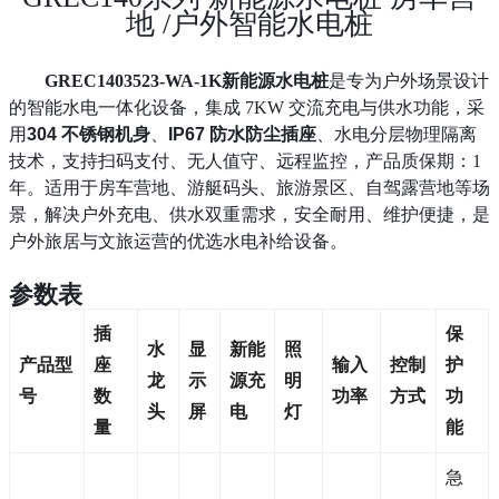
地 /户外智能水电桩
GREC1403523-WA-1K新能源水电桩
是专为户外场景设计
的智能水电一体化设备，集成 7KW 交流充电与供水功能，采
用
304 不锈钢机身
、
IP67 防水防尘插座
、水电分层物理隔离
技术，支持扫码支付、无人值守、远程监控，产品质保期：1
年。适用于房车营地、游艇码头、旅游景区、自驾露营地等场
景，解决户外充电、供水双重需求，安全耐用、维护便捷，是
户外旅居与文旅运营的优选水电补给设备。
参数表
插
保
水
显
新能
照
产品型
座
输入
控制
护
龙
示
源充
明
号
数
功率
方式
功
头
屏
电
灯
量
能
急