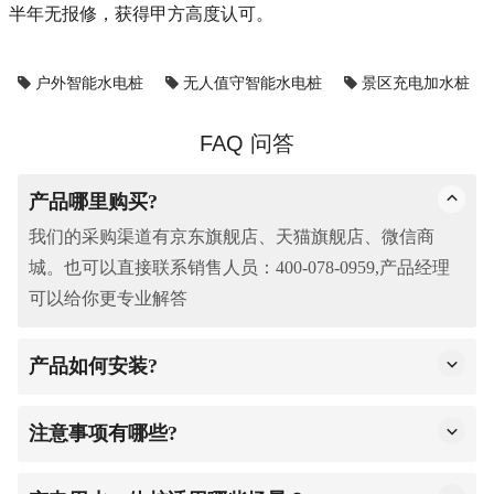
半年无报修，获得甲方高度认可。
户外智能水电桩
无人值守智能水电桩
景区充电加水桩
FAQ 问答
产品哪里购买?
我们的采购渠道有京东旗舰店、天猫旗舰店、微信商
城。也可以直接联系销售人员：400-078-0959,产品经理
可以给你更专业解答
产品如何安装?
1.基础准备：开箱取产品主体、配件及说明书（可向商家
索取），确认齐全；勘察点位，远离积水、靠近水电接
注意事项有哪些?
口，保证地面平整承重达标。
远离积水、易燃易爆及高压线路，水电连接需专业人员
2.固定安装：将主体放预设点位，用配套螺栓固定牢固，