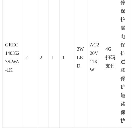
停
保
护
漏
电
GREC
AC2
保
3W
4G
140352
20V
护
2
2
1
1
LE
扫码
3S-WA
11K
过
D
支付
-1K
W
载
保
护
短
路
保
护