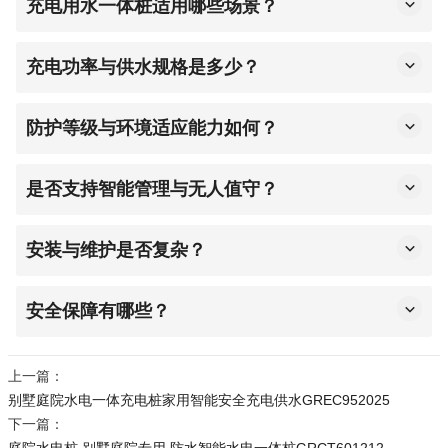
操作，做好防水防雷，漏电保护措施，确保承重达标、
充电用水一体桩适用哪些场景？
户外建议预埋固定件，检查无晃动。
固定牢固，预留检修空间，适配严寒高温环境。
适用于房车营地、游艇码头、景区、民宿、庭院、自驾
3.水电连接：按说明书接水管（密封防漏）、供电线路
露营地等户外场景。
充电功率与供水规格是多少？
（专业电工操作，规范接地）。
新能源充电7KW 新国标 7 孔，适配 99% 新能源车；供水
4. 功能调试：开启水电，检查出水、供电及按键接口是
DN15 纯铜水龙头，水压稳定。
防护等级与环境适应能力如何？
否正常，疑问可联系400-078-0959售后咨询。
整机IP54防水防尘，-20℃~50℃稳定运行，1000 小时盐
雾测试，户外耐用 10 年 +。
是否支持智能管理与无人值守？
5.联系销售人员：13388556221 潘经理.也可以直接在所
支持扫码支付、远程监控、故障报警、数据统计，实现 2
购买的店铺联系客服人员安排处理
4 小时无人自助运营。
安装与维护是否复杂？
一体化设计，安装简便；不锈钢机身、模块化结构，维
护成本低、寿命长。
安全保障有哪些？
水电物理隔离、漏电保护、过压过流保护、防雷保护等
多重安全防护。
上一篇：
别墅庭院水电一体充电桩家用智能安全充电供水GREC952025
下一篇：