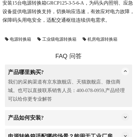
安装15台电源转换箱GRCP125-3-5-6-A，为码头内照明、应急
设备提供电源转换支持，切换响应迅速，有效应对电力故障，
保障码头用电安全，适配交通枢纽连续供电需求。
电源转换箱
工业级电源转换箱
机房电源转换箱
FAQ 问答
产品哪里购买?
我们的采购渠道有京东旗舰店、天猫旗舰店、微信商
城。也可以直接联系销售人员：400-078-0959,产品经理
可以给你更专业解答
产品如何安装?
1.基础准备：开箱取产品主体、配件及说明书（可向商家
索取），确认齐全；勘察点位，远离积水、靠近水电接
电源转换箱适配哪些场景？能用于工业厂房