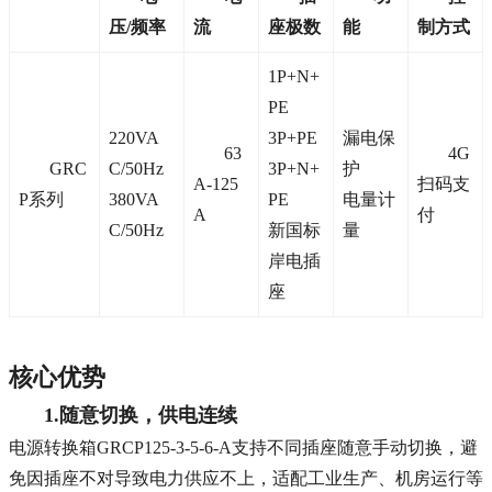
压/频率
流
座极数
能
制方式
1P+N+
PE
220VA
3P+PE
漏电保
63
4G
GRC
C/50Hz
3P+N+
护
A-125
扫码支
P系列
380VA
PE
电量计
A
付
C/50Hz
新国标
量
岸电插
座
核心优势
1.随意切换，供电连续
电源转换箱GRCP125-3-5-6-A支持不同插座随意手动切换，避
免因插座不对导致电力供应不上，适配工业生产、机房运行等