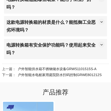
口，保证地面平整承重达标。
吗？
2.固定安装：将主体放预设点位，用配套螺栓固定牢固，
适配，电源转换箱专为工业厂房交通枢纽等场景设计，
户外建议预埋固定件，检查无晃动。
可广泛用于各类对电力连续性要求高的场所，完美满足
这款电源转换箱的材质是什么？能抵御工业恶
3.水电连接：按说明书接水管（密封防漏）、供电线路
工业生产、机房运行等核心供电转换需求。
劣环境吗？
（专业电工操作，规范接地）。
机身采用高强度防腐耐磨材质，经过800小时盐雾测试，
4. 功能调试：开启水电，检查出水、供电及按键接口是
具备IP54防水防尘等级，可有效抵御工业厂房的粉尘、
电源转换箱有安全保护功能吗？使用起来安全
否正常，疑问可联系400-078-0959售后咨询。
潮湿、风雨等恶劣环境，耐用性强，使用寿命超10年。
吗？
有的，配备过载、短路、欠压、过压、防雷击多重保护
5.联系销售人员：13388556221 潘经理.也可以直接在所
功能，严格遵循工业电力设备安全标准，可有效保护设
购买的店铺联系客服人员安排处理
上一篇：
户外智能供水箱不锈钢储水设备GRWS1101515S-A
备及用电负载，使用过程安全可控，适配工业户外各类
下一篇：
户外智能水电桩家用庭院防水扫码控制GRWE801212S
使用场景。
产品推荐