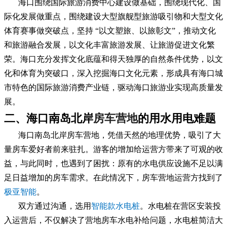
海口围绕国际旅游消费中心建设做基础，围绕现代化、国
际化发展做重点，围绕建设大型旗舰型旅游吸引物和大型文化
体育赛事做突破点，坚持 “以文塑旅、以旅彰文”，推动文化
和旅游融合发展，以文化丰富旅游发展、让旅游促进文化繁
荣。海口充分发挥文化底蕴和得天独厚的自然条件优势，以文
化和体育为突破口，深入挖掘海口文化元素，形成具有海口城
市特色的国际旅游消费产业链，驱动海口旅游业实现高质量发
展。
二、海口南岛北岸
房车营地
的用水用电难题
海口南岛北岸房车营地，凭借天然的地理优势，吸引了大
量房车爱好者前来驻扎。游客的增加给运营方带来了可观的收
益，与此同时，也遇到了困扰：原有的水电供应设施不足以满
足日益增加的房车需求。在此情况下，房车营地运营方找到了
极亚智能
。
双方通过沟通，选用
智能款水电桩
。水电桩在营区安装投
入运营后，不仅解决了营地房车水电补给问题，水电桩简洁大