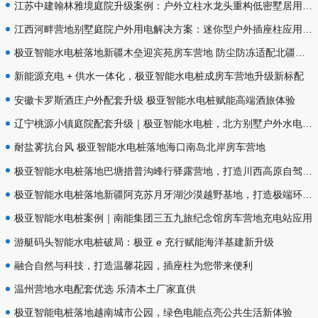
江苏中建翰林雅境庭院升级案例：户外立柱水龙头重构低密墅居用水体验
江西河畔营地别墅庭院户外用电解决方案：迷你型户外插座柱应用实录
极亚智能水电桩落地新疆木垒迎宾苑房车营地 防尘防冻适配北疆极端气候
新能源充电 + 供水一体化，极亚智能水电桩成房车营地升级新标配
安徽卡罗斯酒庄户外配套升级 极亚智能水电桩赋能高端酒旅体验
辽宁桃源小镇庭院配套升级｜极亚智能水电桩，北方别墅户外水电优选
耐盐雾抗台风 极亚智能水电桩落地海口南岛北岸房车营地
极亚智能水电桩落地巴塘措普沟峰行驿露营地，打造川西高原自驾补给标杆
极亚智能水电桩落地新疆阿克苏月牙湖沙漠越野基地，打造极端环境房车配套范本
极亚智能水电桩案例｜南能集团三五九旅纪念馆房车营地充电站应用
游艇码头智能水电桩破局：极亚 e 充行赋能海洋基建新升级
融合自然与科技，打造温馨花园，插座柱为您带来便利
温州营地水电配套优选 乐清本土厂家直供
极亚智能电桩落地越南城市公园，绿色电能点亮公共生活新体验