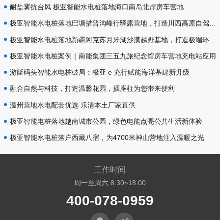
耐盐雾抗台风 极亚智能水电桩落地海口南岛北岸房车营地
极亚智能水电桩落地巴塘措普沟峰行驿露营地，打造川西高原自驾补给标杆
极亚智能水电桩落地新疆阿克苏月牙湖沙漠越野基地，打造极端环境房车配套范本
极亚智能水电桩案例｜南能集团三五九旅纪念馆房车营地充电站应用
游艇码头智能水电桩破局：极亚 e 充行赋能海洋基建新升级
融合自然与科技，打造温馨花园，插座柱为您带来便利
温州营地水电配套优选 乐清本土厂家直供
极亚智能电桩落地越南城市公园，绿色电能点亮公共生活新体验
极亚智能水电桩落户西藏八宿，为4700米神山营地注入温暖之光
工作时间
周一至周六 8:30~18:00
400-078-0959