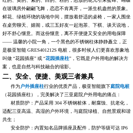
红的、黄的、紫的、白的、粉的，怒放的花儿引来蜜蜂、蝴蝶
在玻璃房外翩翩飞舞，恋恋不肯离开，一派生机盎然的景象。
鲜花、绿植环绕的场地中间，摆放着舒适的桌椅，一家人围坐
在桌旁聊天、嬉闹，或三五好友一起泡茶、下棋、谈天说地，
好不舒心惬意。而这份惬意，离不开便捷又安全的用电保障
—— 温馨的小院一角，一个黑色的不锈钢柱体静静矗立，正
是极亚智能 GRES401212S 电桩，很多时候人们更喜欢形象地
叫做 “花园插座” 或 “
花园插座柱
”，它既是户外用电的解决方
案，也是自然与科技融合的缩影。
二、安全、便捷、美观三者兼具
作为
户外插座柱
行业的优质产品，极亚智能旗下
庭院电桩
（花园插座柱），完美解决了三亚庭院户外用电的痛点：
材质防护：产品采用 304 不锈钢桩体，耐腐蚀、抗老化，
适配三亚高温、高湿的户外环境，与庭院绿植、自然景观和谐
共生；
安全防护：内置知名品牌插座及配件，防护等级可达 IP6