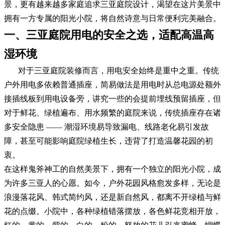
景，更有越来越多家庭追求三亚庭院设计，渴望在这片美景中
拥有一方专属的阳光小院，将自然诗意与日常便利完美融合。
一、三亚庭院用电的安全之选，适配高温高
湿环境
对于三亚庭院装修而言，用电安全始终是重中之重。传统
户外用电多依赖普通插座，简易做法是用电时从总电源处额外
接插线板到用电设备旁，讲究一些的会提前埋线预留插座，但
对于鲜花、绿植遍布、用水频繁的庭院来说，传统插座存在诸
多安全隐患 —— 潮湿环境易导致漏电、线路老化易引发故
障，甚至可能影响庭院绿植生长，违背了打造温馨花园的初
衷。
在这样鬼斧神工的自然美景下，拥有一个独立的阳光小院，成
为许多三亚人的心愿。如今，户外花园风格愈发多样，无论是
浪漫落花风、韩式简约风，还是新自然风，都离不开绿植与鲜
花的点缀。小院中，各种绿植错落摆放，各色鲜花竞相开放，