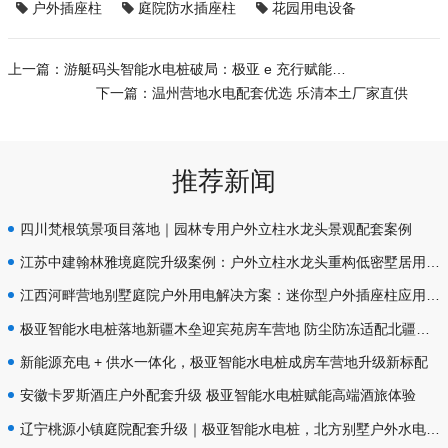
户外插座柱
庭院防水插座柱
花园用电设备
上一篇：
游艇码头智能水电桩破局：极亚 e 充行赋能海洋基建新升级
下一篇：
温州营地水电配套优选 乐清本土厂家直供
推荐新闻
四川梵根筑景项目落地｜园林专用户外立柱水龙头景观配套案例
江苏中建翰林雅境庭院升级案例：户外立柱水龙头重构低密墅居用水体验
江西河畔营地别墅庭院户外用电解决方案：迷你型户外插座柱应用实录
极亚智能水电桩落地新疆木垒迎宾苑房车营地 防尘防冻适配北疆极端气候
新能源充电 + 供水一体化，极亚智能水电桩成房车营地升级新标配
安徽卡罗斯酒庄户外配套升级 极亚智能水电桩赋能高端酒旅体验
辽宁桃源小镇庭院配套升级｜极亚智能水电桩，北方别墅户外水电优选