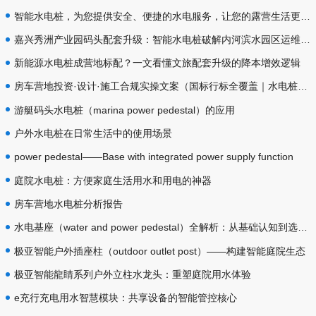
智能水电桩，为您提供安全、便捷的水电服务，让您的露营生活更加舒适和顺利！
嘉兴秀洲产业园码头配套升级：智能水电桩破解内河滨水园区运维痛点
新能源水电桩成营地标配？一文看懂文旅配套升级的降本增效逻辑
房车营地投资·设计·施工合规实操文案（国标行标全覆盖｜水电桩设备·插座防护·给排水专项规范）
游艇码头水电桩（marina power pedestal）的应用
户外水电桩在日常生活中的使用场景
power pedestal——Base with integrated power supply function
庭院水电桩：方便家庭生活用水和用电的神器
房车营地水电桩分析报告
水电基座（water and power pedestal）全解析：从基础认知到选型落地
极亚智能户外插座柱（outdoor outlet post）——构建智能庭院生态
极亚智能龍睛系列户外立柱水龙头：重塑庭院用水体验
e充行充电用水智慧模块：共享设备的智能管控核心