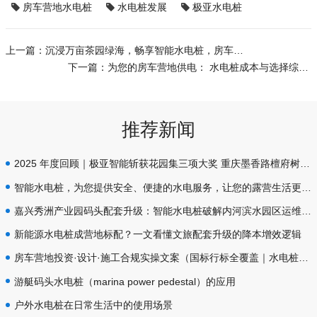
房车营地水电桩
水电桩发展
极亚水电桩
上一篇：
沉浸万亩茶园绿海，畅享智能水电桩，房车旅行不再担忧
下一篇：
为您的房车营地供电： 水电桩成本与选择综合指南
推荐新闻
2025 年度回顾｜极亚智能斩获花园集三项大奖 重庆墨香路檀府树别墅水电标杆
智能水电桩，为您提供安全、便捷的水电服务，让您的露营生活更加舒适和顺利！
嘉兴秀洲产业园码头配套升级：智能水电桩破解内河滨水园区运维痛点
新能源水电桩成营地标配？一文看懂文旅配套升级的降本增效逻辑
房车营地投资·设计·施工合规实操文案（国标行标全覆盖｜水电桩设备·插座防护·给排水专项规范）
游艇码头水电桩（marina power pedestal）的应用
户外水电桩在日常生活中的使用场景