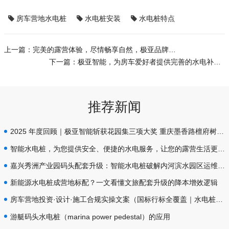
房车营地水电桩
水电桩安装
水电桩特点
上一篇：
完美的露营体验，尽情畅享自然，极亚品牌水电桩为您保驾护航
下一篇：
极亚智能，为房车爱好者提供完善的水电补给服务！
推荐新闻
2025 年度回顾｜极亚智能斩获花园集三项大奖 重庆墨香路檀府树别墅水电标杆
智能水电桩，为您提供安全、便捷的水电服务，让您的露营生活更加舒适和顺利！
嘉兴秀洲产业园码头配套升级：智能水电桩破解内河滨水园区运维痛点
新能源水电桩成营地标配？一文看懂文旅配套升级的降本增效逻辑
房车营地投资·设计·施工合规实操文案（国标行标全覆盖｜水电桩设备·插座防护·给排水专项规范）
游艇码头水电桩（marina power pedestal）的应用