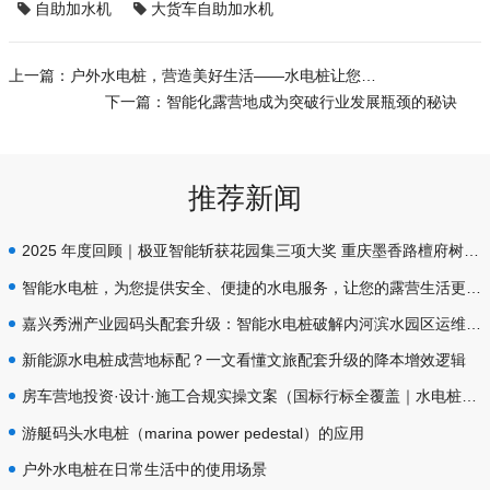
自助加水机
大货车自助加水机
上一篇：
户外水电桩，营造美好生活——水电桩让您享受户外生活的舒适
下一篇：
智能化露营地成为突破行业发展瓶颈的秘诀
推荐新闻
2025 年度回顾｜极亚智能斩获花园集三项大奖 重庆墨香路檀府树别墅水电标杆
智能水电桩，为您提供安全、便捷的水电服务，让您的露营生活更加舒适和顺利！
嘉兴秀洲产业园码头配套升级：智能水电桩破解内河滨水园区运维痛点
新能源水电桩成营地标配？一文看懂文旅配套升级的降本增效逻辑
房车营地投资·设计·施工合规实操文案（国标行标全覆盖｜水电桩设备·插座防护·给排水专项规范）
游艇码头水电桩（marina power pedestal）的应用
户外水电桩在日常生活中的使用场景